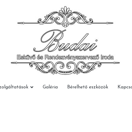
Budai Rendezvény
Budai Rendezvény
zolgáltatások
Galéria
Bérelhető eszközök
Kapcso