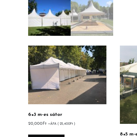
6×3 m-es sátor
20,000
Ft
+ÁFA (
25,400
Ft
)
8×5 m-e