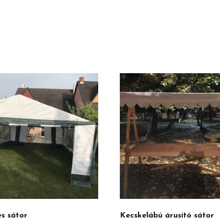
s sátor
Kecskelábú árusító sátor