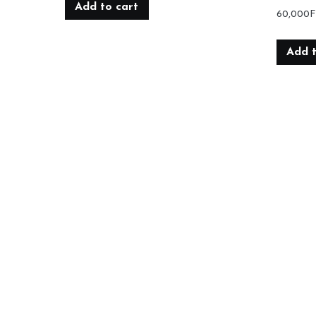
Add to cart
60,000
F
Add t