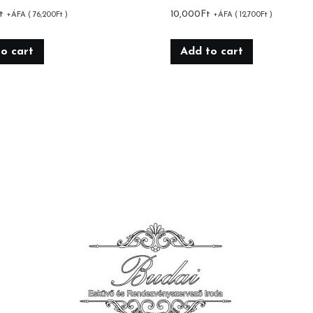
t
10,000
Ft
+ÁFA (
76,200
Ft
)
+ÁFA (
12,700
Ft
)
o cart
Add to cart