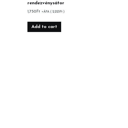
rendezvénysátor
1,750
Ft
+ÁFA (
2,223
Ft
)
Add to cart