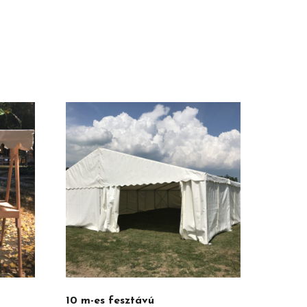
10 m-es fesztávú