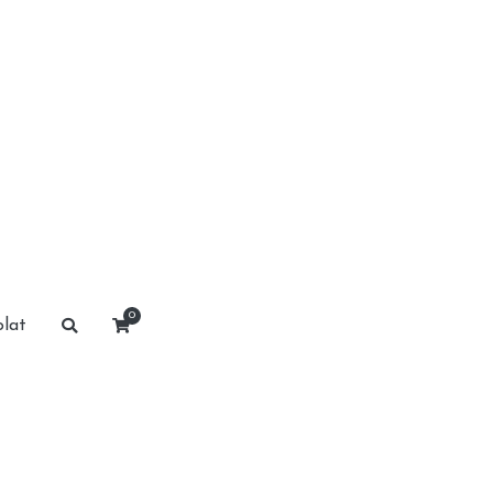
0
lat