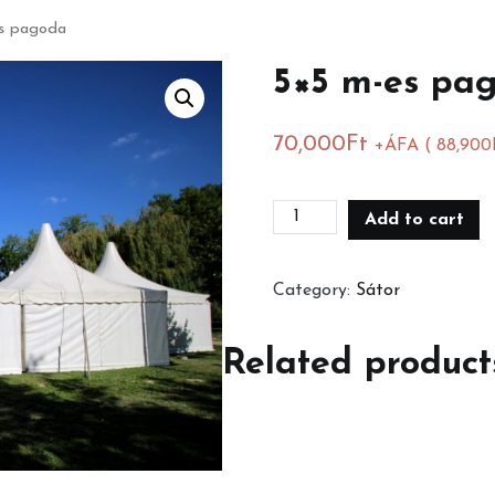
s pagoda
5×5 m-es pa
70,000
Ft
+ÁFA (
88,900
5x5
Add to cart
m-
es
Category:
Sátor
pagoda
quantity
Related product