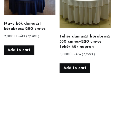
Navy kék damaszt
körabrosz 280 cm-es
Fehér damaszt körabrosz
2,000
Ft
+ÁFA (
2,540
Ft
)
330 cm-es+220 cm-es
fehér kör napron
Add to cart
5,000
Ft
+ÁFA (
6,350
Ft
)
Add to cart