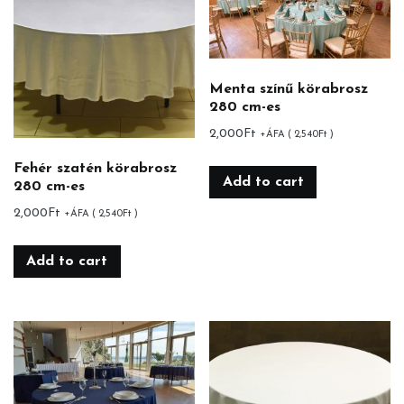
Menta színű körabrosz
280 cm-es
2,000
Ft
+ÁFA (
2,540
Ft
)
Fehér szatén körabrosz
Add to cart
280 cm-es
2,000
Ft
+ÁFA (
2,540
Ft
)
Add to cart