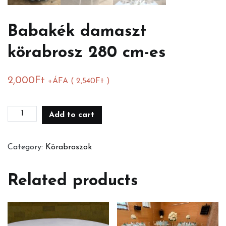
Babakék damaszt
körabrosz 280 cm-es
2,000
Ft
+ÁFA (
2,540
Ft
)
Babakék
Add to cart
damaszt
körabrosz
Category:
Körabroszok
280
cm-
Related products
es
quantity