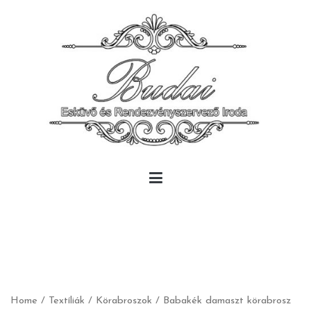
Skip
to
content
Budai Rendezvény
Budai Rendezvény
Home
/
Textíliák
/
Körabroszok
/ Babakék damaszt körabrosz