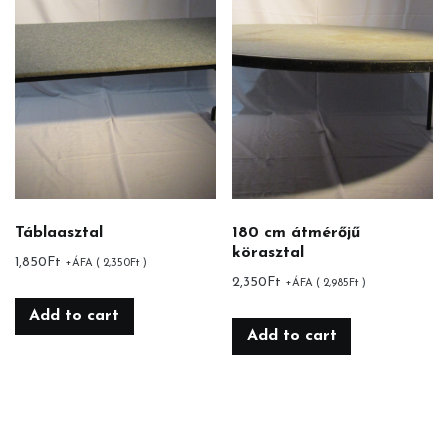
Táblaasztal
180 cm átmérőjű
körasztal
1,850
Ft
+ÁFA (
2,350
Ft
)
2,350
Ft
+ÁFA (
2,985
Ft
)
Add to cart
Add to cart