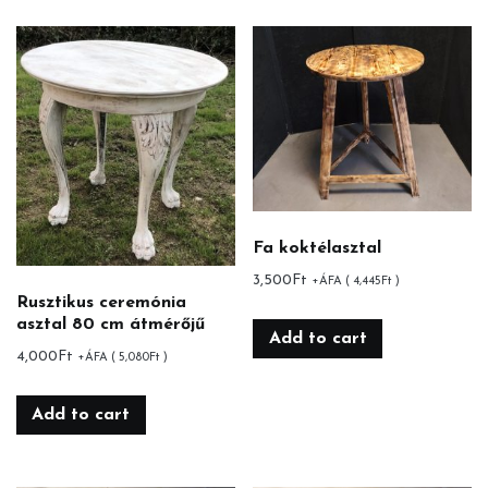
Fa koktélasztal
3,500
Ft
+ÁFA (
4,445
Ft
)
Rusztikus ceremónia
asztal 80 cm átmérőjű
Add to cart
4,000
Ft
+ÁFA (
5,080
Ft
)
Add to cart