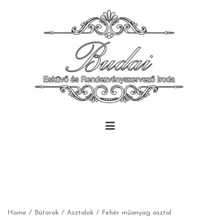
Skip
to
content
Budai Rendezvény
Budai Rendezvény
Home
/
Bútorok
/
Asztalok
/ Fehér műanyag asztal