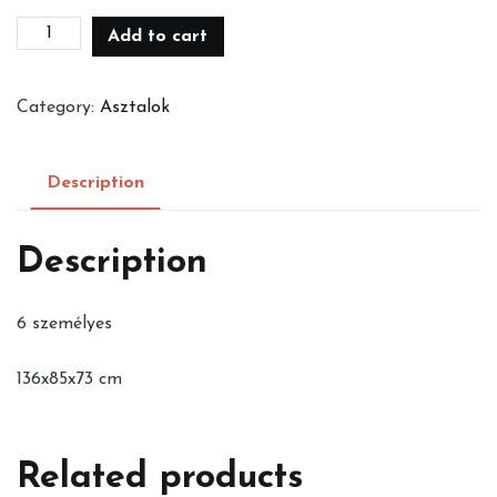
Fehér
Add to cart
műanyag
asztal
Category:
Asztalok
quantity
Description
Description
6 személyes
136x85x73 cm
Related products