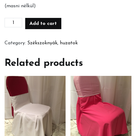
(masni nélkül)
Fehér
Add to cart
ráncolt
spandex
Category:
Székszoknyák, huzatok
székhuzat
quantity
Related products