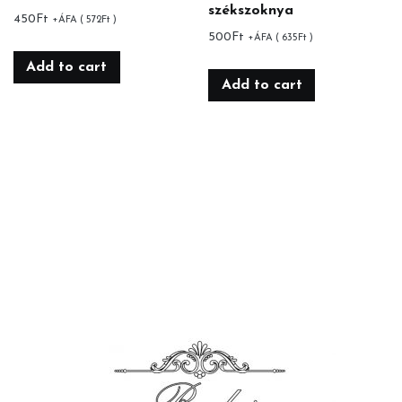
székszoknya
450
Ft
+ÁFA (
572
Ft
)
500
Ft
+ÁFA (
635
Ft
)
Add to cart
Add to cart