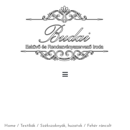
Skip
to
content
Budai Rendezvény
Budai Rendezvény
Home
/
Textíliák
/
Székszoknyák, huzatok
/ Fehér ráncolt