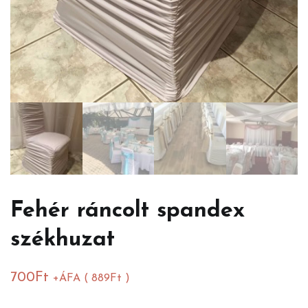
Fehér ráncolt spandex
székhuzat
700
Ft
+ÁFA (
889
Ft
)