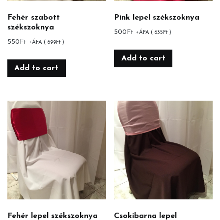
Fehér szabott
Pink lepel székszoknya
székszoknya
500
Ft
+ÁFA (
635
Ft
)
550
Ft
+ÁFA (
699
Ft
)
Add to cart
Add to cart
Fehér lepel székszoknya
Csokibarna lepel