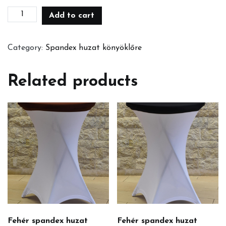
Fehér
Add to cart
spandex
huzat
Category:
Spandex huzat könyöklőre
könyöklőre+királykék
kupak
Related products
quantity
Fehér spandex huzat
Fehér spandex huzat