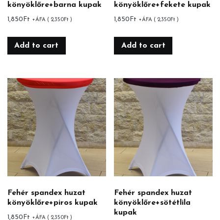
könyöklőre+barna kupak
könyöklőre+fekete kupak
1,850
Ft
1,850
Ft
+ÁFA (
2,350
Ft
)
+ÁFA (
2,350
Ft
)
Add to cart
Add to cart
Fehér spandex huzat
Fehér spandex huzat
könyöklőre+piros kupak
könyöklőre+sötétlila
kupak
1,850
Ft
+ÁFA (
2,350
Ft
)