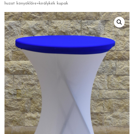
huzat könyöklőre+királykék kupak