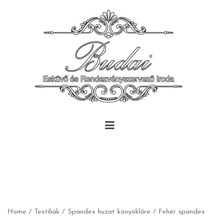
Skip
to
content
Budai Rendezvény
Budai Rendezvény
Home
/
Textíliák
/
Spandex huzat könyöklőre
/ Fehér spandex