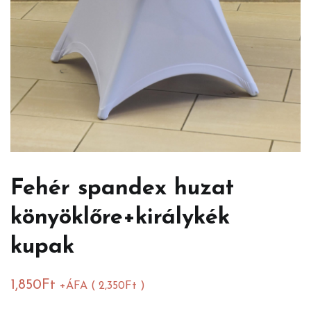
Fehér spandex huzat
könyöklőre+királykék
kupak
1,850
Ft
+ÁFA (
2,350
Ft
)