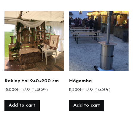
Raklap fal 240×200 cm
Hőgomba
15,000
Ft
11,500
Ft
+ÁFA (
19,050
Ft
)
+ÁFA (
14,605
Ft
)
Add to cart
Add to cart