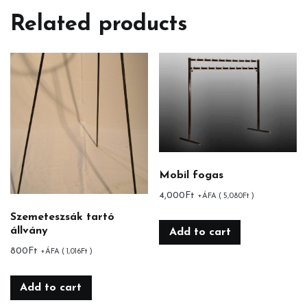
Related products
Mobil fogas
4,000
Ft
+ÁFA (
5,080
Ft
)
Szemeteszsák tartó
állvány
Add to cart
800
Ft
+ÁFA (
1,016
Ft
)
Add to cart