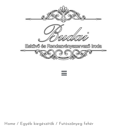
Skip
to
content
Budai Rendezvény
Budai Rendezvény
Home
/
Egyéb kiegészítők
/ Futószőnyeg fehér