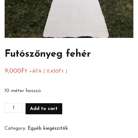
Futószőnyeg fehér
9,000
Ft
+ÁFA (
11,430
Ft
)
10 méter hosszú
Futószőnyeg
Add to cart
fehér
quantity
Category:
Egyéb kiegészítők