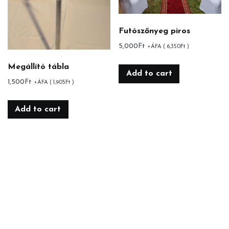
Futószőnyeg piros
5,000
Ft
+ÁFA (
6,350
Ft
)
Megállító tábla
Add to cart
1,500
Ft
+ÁFA (
1,905
Ft
)
Add to cart