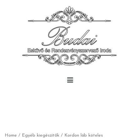
Skip
to
content
Budai Rendezvény
Budai Rendezvény
Home
/
Egyéb kiegészítők
/ Kordon láb köteles