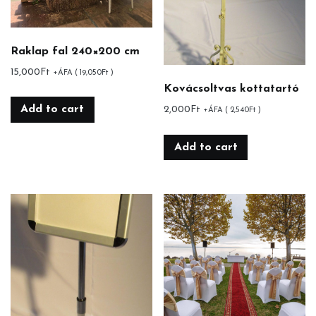
Raklap fal 240×200 cm
15,000
Ft
+ÁFA (
19,050
Ft
)
Kovácsoltvas kottatartó
Add to cart
2,000
Ft
+ÁFA (
2,540
Ft
)
Add to cart