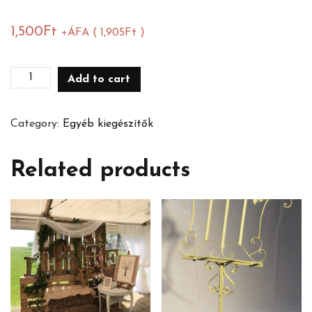
1,500
Ft
+ÁFA (
1,905
Ft
)
Kordon
Add to cart
láb
köteles
Category:
Egyéb kiegészítők
quantity
Related products