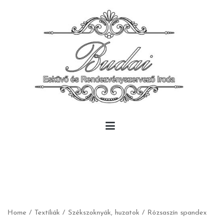
Skip
to
content
Budai Rendezvény
Budai Rendezvény
Home
/
Textíliák
/
Székszoknyák, huzatok
/ Rózsaszín spandex