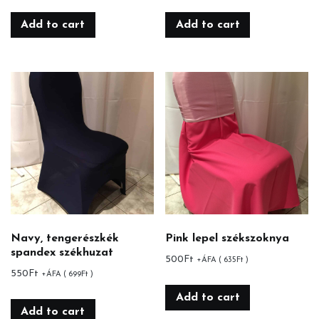
Add to cart
Add to cart
Navy, tengerészkék
Pink lepel székszoknya
spandex székhuzat
500
Ft
+ÁFA (
635
Ft
)
550
Ft
+ÁFA (
699
Ft
)
Add to cart
Add to cart