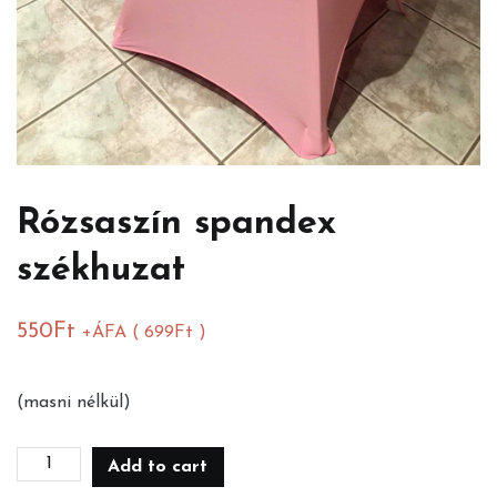
Rózsaszín spandex
székhuzat
550
Ft
+ÁFA (
699
Ft
)
(masni nélkül)
Rózsaszín
Add to cart
spandex