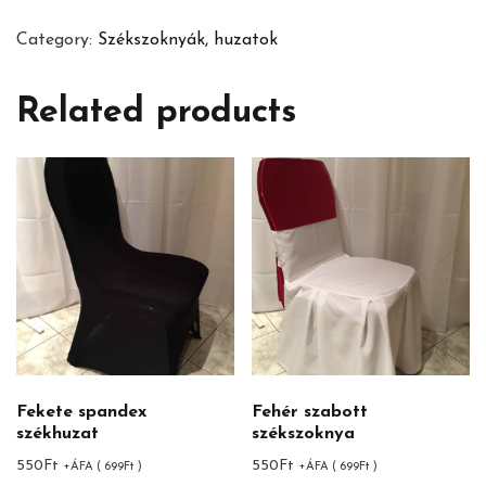
székhuzat
Category:
Székszoknyák, huzatok
quantity
Related products
Fekete spandex
Fehér szabott
székhuzat
székszoknya
550
Ft
550
Ft
+ÁFA (
699
Ft
)
+ÁFA (
699
Ft
)