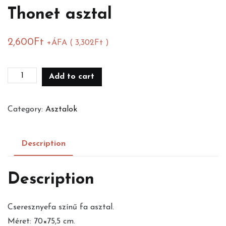
Thonet asztal
2,600
Ft
+ÁFA (
3,302
Ft
)
Thonet
Add to cart
asztal
quantity
Category:
Asztalok
Description
Description
Cseresznyefa színű fa asztal.
Méret: 70×75,5 cm.