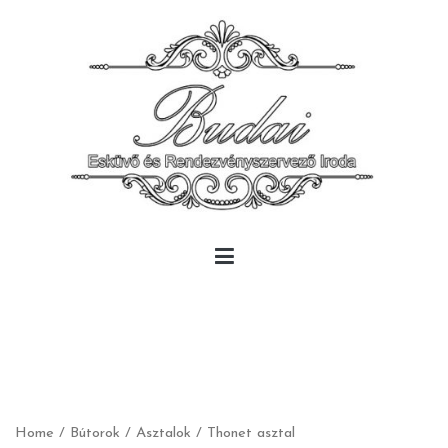
Skip
to
content
Budai Rendezvény
Budai Rendezvény
Home
/
Bútorok
/
Asztalok
/ Thonet asztal