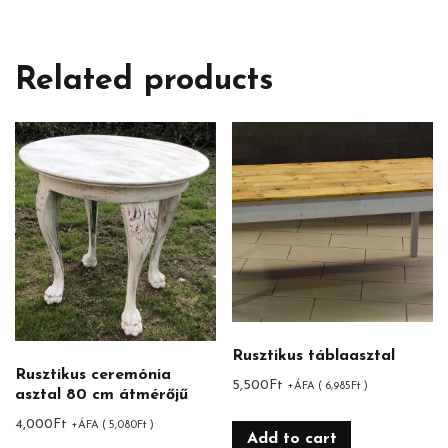
Related products
Rusztikus táblaasztal
Rusztikus ceremónia
5,500
Ft
+ÁFA (
6,985
Ft
)
asztal 80 cm átmérőjű
4,000
Ft
+ÁFA (
5,080
Ft
)
Add to cart