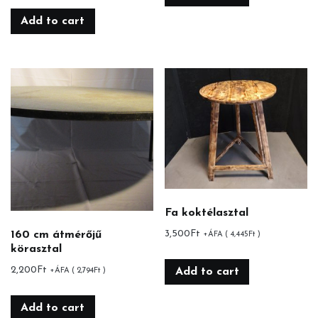
Add to cart
Fa koktélasztal
160 cm átmérőjű
3,500
Ft
+ÁFA (
4,445
Ft
)
körasztal
2,200
Ft
Add to cart
+ÁFA (
2,794
Ft
)
Add to cart