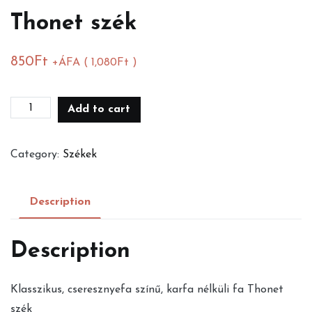
Thonet szék
850
Ft
+ÁFA (
1,080
Ft
)
Thonet
Add to cart
szék
quantity
Category:
Székek
Description
Description
Klasszikus, cseresznyefa színű, karfa nélküli fa Thonet
szék