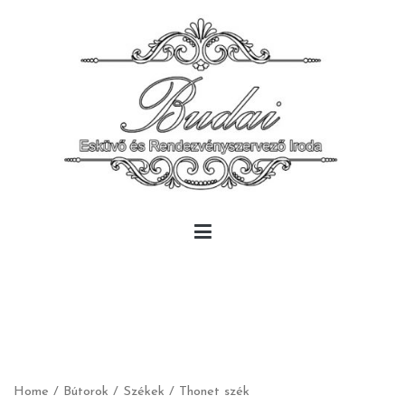
Skip
to
content
Budai Rendezvény
Budai Rendezvény
Home
/
Bútorok
/
Székek
/ Thonet szék