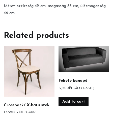
Méret: szélesség 42 cm, magasság 85 cm, ülésmagasság
46 cm.
Related products
Fekete kanapé
12,500
Ft
+ÁFA (
15,875
Ft
)
Add to cart
Crossback/ X-hátú szék
1,500
Ft
+ÁFA (
1,905
Ft
)