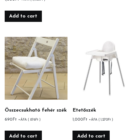
Add to cart
Összecsukható fehér szék
Etetőszék
690
Ft
1,000
Ft
+ÁFA (
876
Ft
)
+ÁFA (
1,270
Ft
)
Add to cart
Add to cart