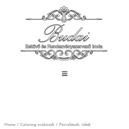
Skip
to
content
Budai Rendezvény
Budai Rendezvény
Home
/
Catering eszközök
/ Porcelánok, tálak