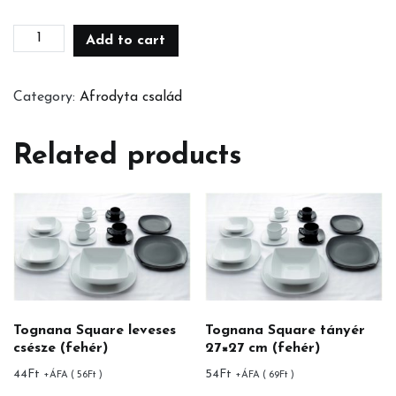
30,5cm-
Add to cart
es
Svájcitányér
Category:
Afrodyta család
quantity
Related products
Tognana Square leveses
Tognana Square tányér
csésze (fehér)
27×27 cm (fehér)
44
Ft
54
Ft
+ÁFA (
56
Ft
)
+ÁFA (
69
Ft
)