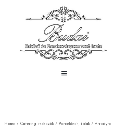
Skip
to
content
Budai Rendezvény
Budai Rendezvény
Home
/
Catering eszközök
/
Porcelánok, tálak
/
Afrodyta