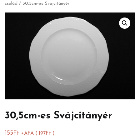
család
/ 30,5cm-es Svájcitányér
30,5cm-es Svájcitányér
155
Ft
+ÁFA (
197
Ft
)