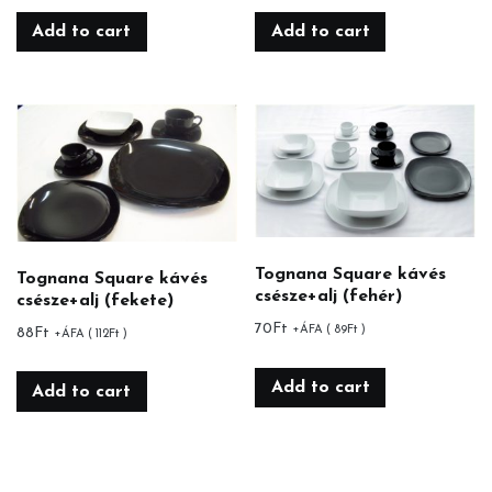
Add to cart
Add to cart
Tognana Square kávés
Tognana Square kávés
csésze+alj (fehér)
csésze+alj (fekete)
70
Ft
+ÁFA (
89
Ft
)
88
Ft
+ÁFA (
112
Ft
)
Add to cart
Add to cart