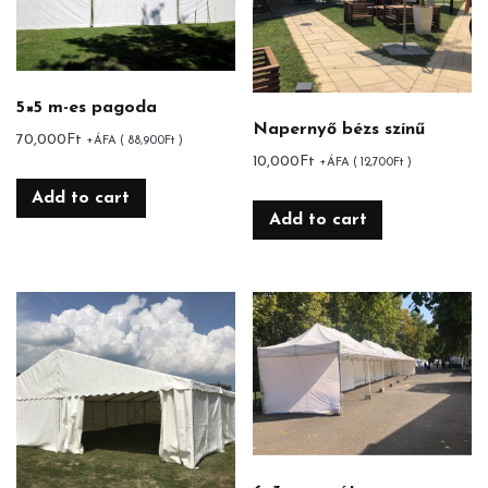
5×5 m-es pagoda
Napernyő bézs színű
70,000
Ft
+ÁFA (
88,900
Ft
)
10,000
Ft
+ÁFA (
12,700
Ft
)
Add to cart
Add to cart