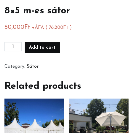
8×5 m-es sátor
60,000
Ft
+ÁFA (
76,200
Ft
)
8x5
Add to cart
m-
es
Category:
Sátor
sátor
quantity
Related products