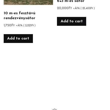
6×3 m-es sátor
20,000
Ft
+ÁFA (
25,400
Ft
)
10 m-es fesztávú
rendezvénysátor
Add to cart
1,750
Ft
+ÁFA (
2,223
Ft
)
Add to cart