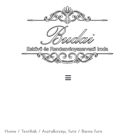
Skip
to
content
Budai Rendezvény
Budai Rendezvény
Home
/
Textíliák
/
Asztalközép, futó
/ Barna futó