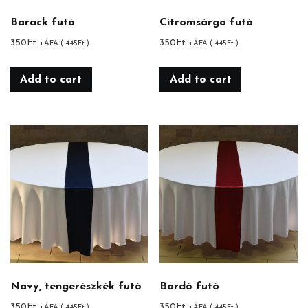
Barack futó
Citromsárga futó
350
Ft
350
Ft
+ÁFA (
445
Ft
)
+ÁFA (
445
Ft
)
Add to cart
Add to cart
Navy, tengerészkék futó
Bordó futó
350
Ft
350
Ft
+ÁFA (
445
Ft
)
+ÁFA (
445
Ft
)