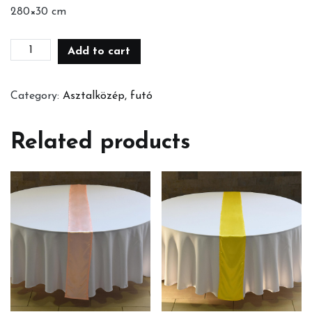
280×30 cm
Barna
Add to cart
futó
quantity
Category:
Asztalközép, futó
Related products