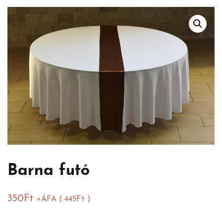
Barna futó
350
Ft
+ÁFA (
445
Ft
)