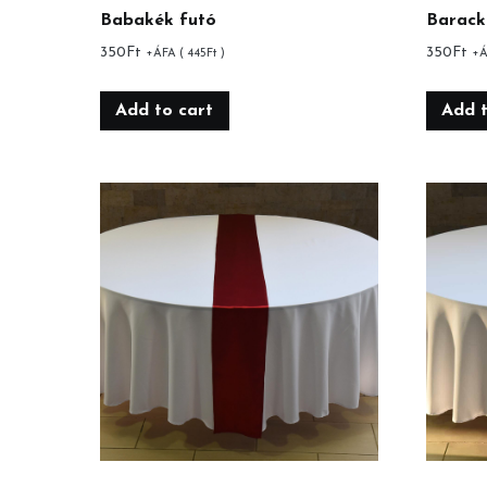
Babakék futó
Barack
350
Ft
350
Ft
+ÁFA (
445
Ft
)
+Á
Add to cart
Add t