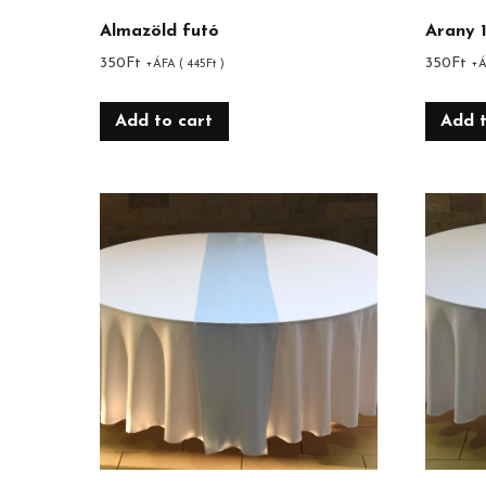
Almazöld futó
Arany 1
350
Ft
350
Ft
+ÁFA (
445
Ft
)
+Á
Add to cart
Add t