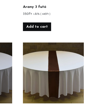
Arany 3 futó
350
Ft
+ÁFA (
445
Ft
)
Add to cart