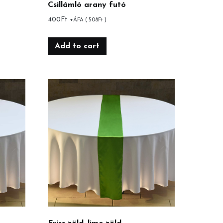
Csillámló arany futó
400
Ft
+ÁFA (
508
Ft
)
Add to cart