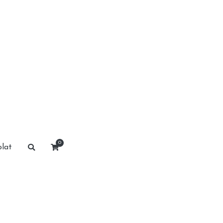
0
lat