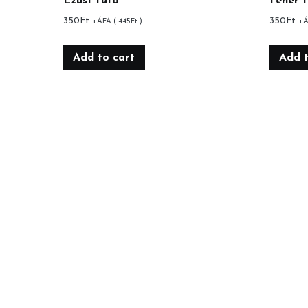
Ezüst futó
Fehér 
350
Ft
350
Ft
+ÁFA (
445
Ft
)
+Á
Add to cart
Add t