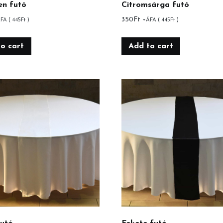
en futó
Citromsárga futó
350
Ft
FA (
445
Ft
)
+ÁFA (
445
Ft
)
o cart
Add to cart