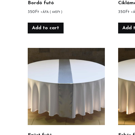
Bordó futó
Ciklám
350
Ft
350
Ft
+ÁFA (
445
Ft
)
+Á
Add to cart
Add t