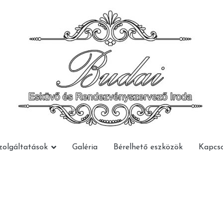
Budai Rendezvény
Budai Rendezvény
zolgáltatások
Galéria
Bérelhető eszközök
Kapcso