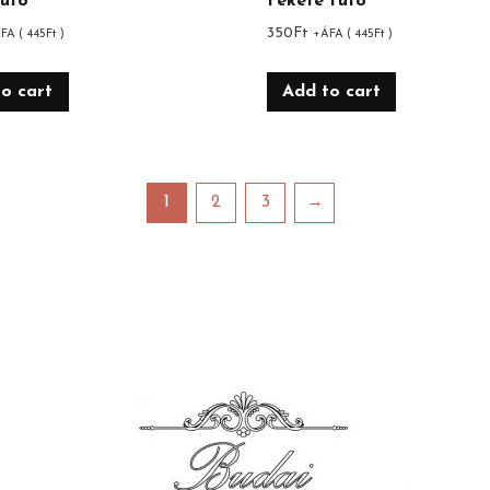
futó
Fekete futó
350
Ft
FA (
445
Ft
)
+ÁFA (
445
Ft
)
o cart
Add to cart
1
2
3
→