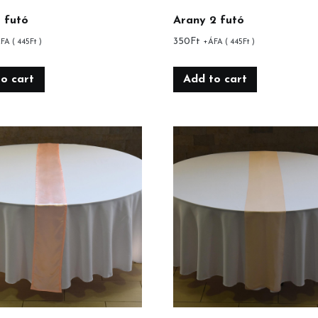
 futó
Arany 2 futó
350
Ft
FA (
445
Ft
)
+ÁFA (
445
Ft
)
o cart
Add to cart