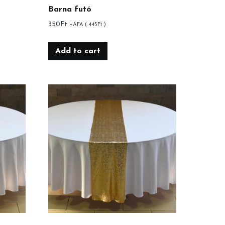
Barna futó
350
Ft
+ÁFA (
445
Ft
)
Add to cart