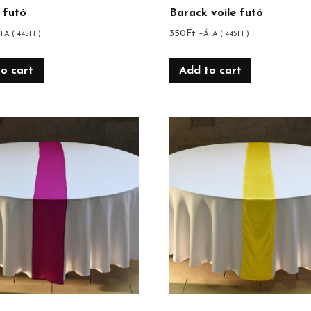
 futó
Barack voile futó
350
Ft
FA (
445
Ft
)
+ÁFA (
445
Ft
)
o cart
Add to cart