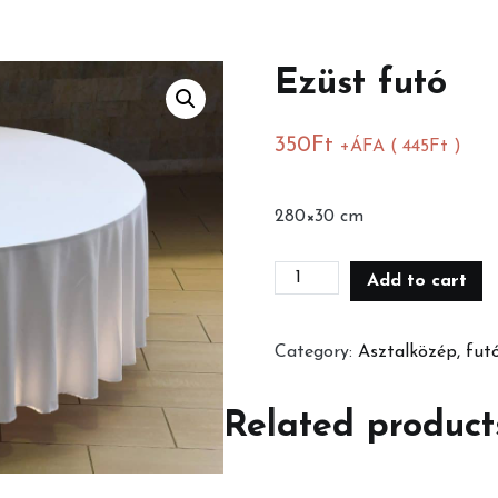
Ezüst futó
350
Ft
+ÁFA (
445
Ft
)
280×30 cm
Ezüst
Add to cart
futó
quantity
Category:
Asztalközép, fut
Related product