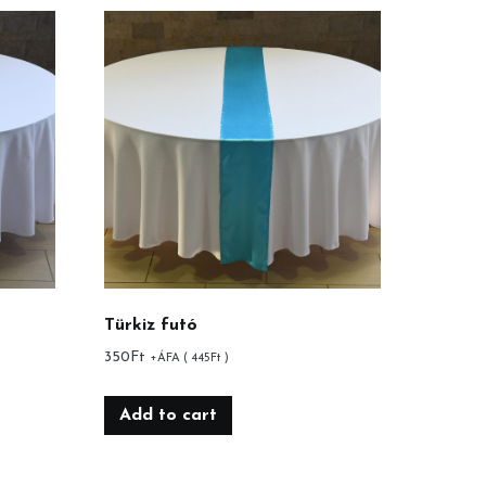
Türkiz futó
350
Ft
+ÁFA (
445
Ft
)
Add to cart