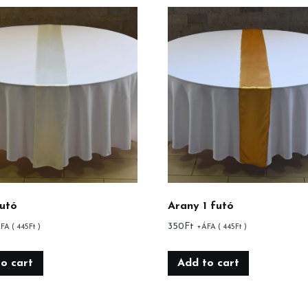
utó
Arany 1 futó
350
Ft
FA (
445
Ft
)
+ÁFA (
445
Ft
)
o cart
Add to cart