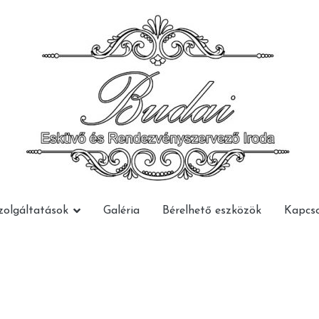
Budai Rendezvény
Budai Rendezvény
zolgáltatások
Galéria
Bérelhető eszközök
Kapcso