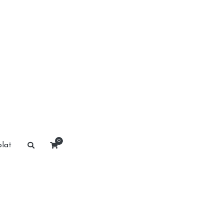
0
lat