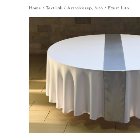
Home
/
Textíliák
/
Asztalközép, futó
/ Ezüst futó