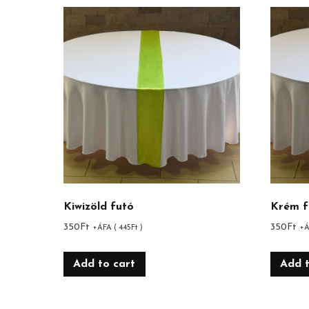
Kiwizöld futó
Krém f
350
Ft
350
Ft
+ÁFA (
445
Ft
)
+Á
Add to cart
Add t