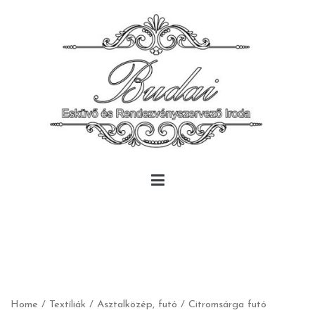
Skip
to
content
Budai Rendezvény
Budai Rendezvény
Home
/
Textíliák
/
Asztalközép, futó
/ Citromsárga futó