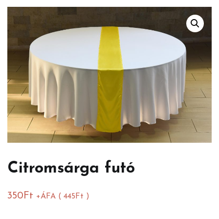
Citromsárga futó
350
Ft
+ÁFA (
445
Ft
)