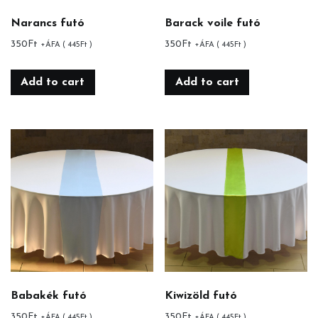
Narancs futó
Barack voile futó
350
Ft
350
Ft
+ÁFA (
445
Ft
)
+ÁFA (
445
Ft
)
Add to cart
Add to cart
Babakék futó
Kiwizöld futó
350
Ft
350
Ft
+ÁFA (
445
Ft
)
+ÁFA (
445
Ft
)