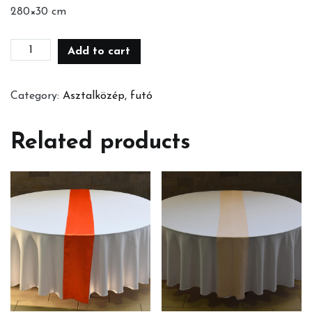
280×30 cm
Citromsárga
Add to cart
futó
quantity
Category:
Asztalközép, futó
Related products