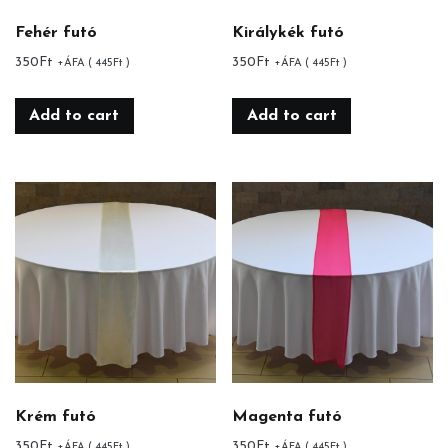
Fehér futó
Királykék futó
350
Ft
350
Ft
+ÁFA (
445
Ft
)
+ÁFA (
445
Ft
)
Add to cart
Add to cart
Krém futó
Magenta futó
350
Ft
350
Ft
+ÁFA (
445
Ft
)
+ÁFA (
445
Ft
)