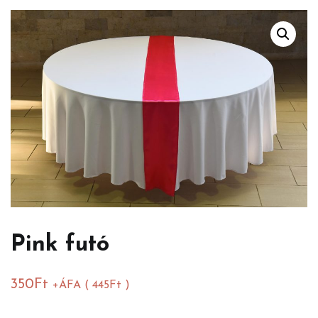
Pink futó
350
Ft
+ÁFA (
445
Ft
)