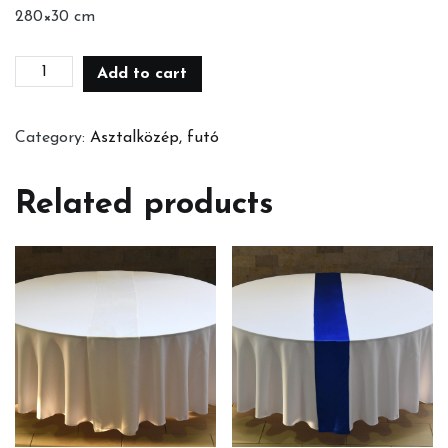
280×30 cm
Pink
Add to cart
futó
quantity
Category:
Asztalközép, futó
Related products