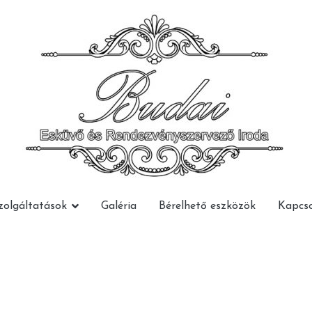
Budai Rendezvény
Budai Rendezvény
zolgáltatások
Galéria
Bérelhető eszközök
Kapcso