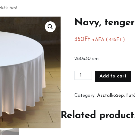
zkék futó
Navy, tenger
350
Ft
+ÁFA (
445
Ft
)
280×30 cm
Navy,
Add to cart
tengerészkék
futó
Category:
Asztalközép, fut
quantity
Related product