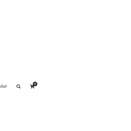
0
lat