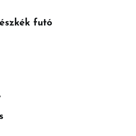
észkék futó
ó
s