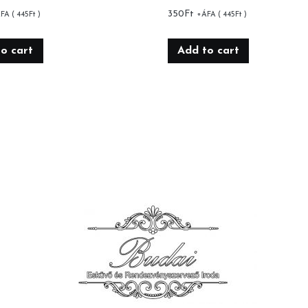
350
Ft
FA (
445
Ft
)
+ÁFA (
445
Ft
)
o cart
Add to cart