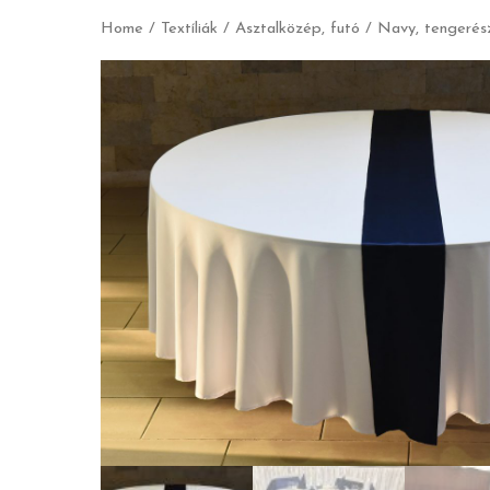
Home
/
Textíliák
/
Asztalközép, futó
/ Navy, tengerés