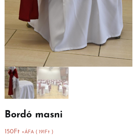
Bordó masni
150
Ft
+ÁFA (
191
Ft
)