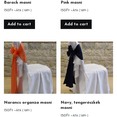
Barack masni
Pink masni
150
Ft
150
Ft
+ÁFA (
191
Ft
)
+ÁFA (
191
Ft
)
Add to cart
Add to cart
Narancs organza masni
Navy, tengerészkék
masni
150
Ft
+ÁFA (
191
Ft
)
150
Ft
+ÁFA (
191
Ft
)