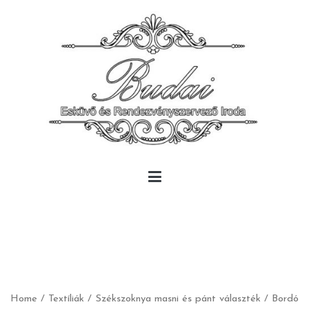
Skip
to
content
Budai Rendezvény
Budai Rendezvény
Home
/
Textíliák
/
Székszoknya masni és pánt választék
/ Bordó