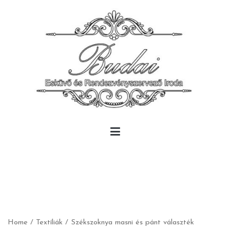
Skip
to
content
Budai Rendezvény
Budai Rendezvény
Home
/
Textíliák
/ Székszoknya masni és pánt választék