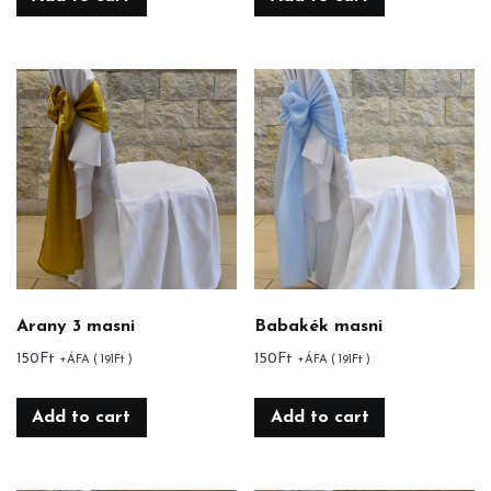
Arany 3 masni
Babakék masni
150
Ft
150
Ft
+ÁFA (
191
Ft
)
+ÁFA (
191
Ft
)
Add to cart
Add to cart