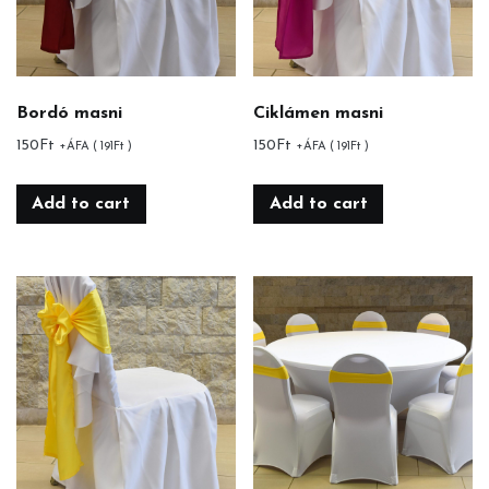
Bordó masni
Ciklámen masni
150
Ft
150
Ft
+ÁFA (
191
Ft
)
+ÁFA (
191
Ft
)
Add to cart
Add to cart