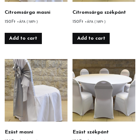
Citromsárga masni
Citromsárga székpánt
150
Ft
150
Ft
+ÁFA (
191
Ft
)
+ÁFA (
191
Ft
)
Add to cart
Add to cart
Ezüst masni
Ezüst székpánt