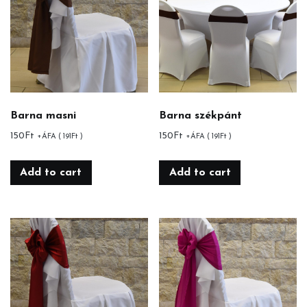
Barna masni
Barna székpánt
150
Ft
150
Ft
+ÁFA (
191
Ft
)
+ÁFA (
191
Ft
)
Add to cart
Add to cart