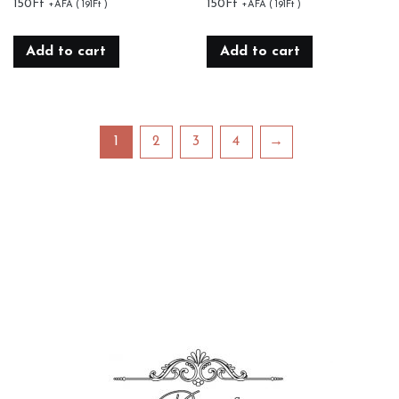
150
Ft
150
Ft
+ÁFA (
191
Ft
)
+ÁFA (
191
Ft
)
Add to cart
Add to cart
1
2
3
4
→