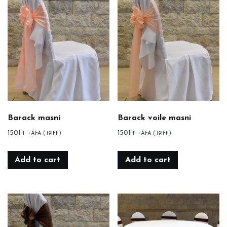
Barack masni
Barack voile masni
150
Ft
150
Ft
+ÁFA (
191
Ft
)
+ÁFA (
191
Ft
)
Add to cart
Add to cart