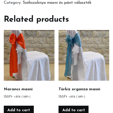
Category:
Székszoknya masni és pánt választék
Related products
Narancs masni
Türkiz organza masni
150
Ft
150
Ft
+ÁFA (
191
Ft
)
+ÁFA (
191
Ft
)
Add to cart
Add to cart