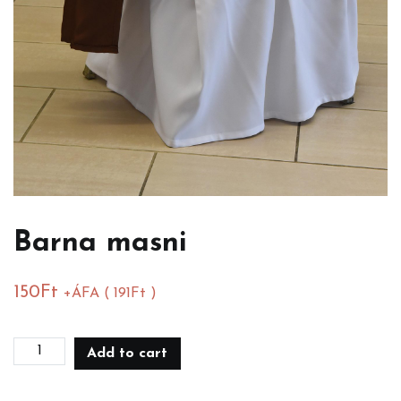
Barna masni
150
Ft
+ÁFA (
191
Ft
)
Barna
Add to cart
masni
quantity