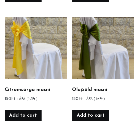
Citromsárga masni
Olajzöld masni
150
Ft
150
Ft
+ÁFA (
191
Ft
)
+ÁFA (
191
Ft
)
Add to cart
Add to cart