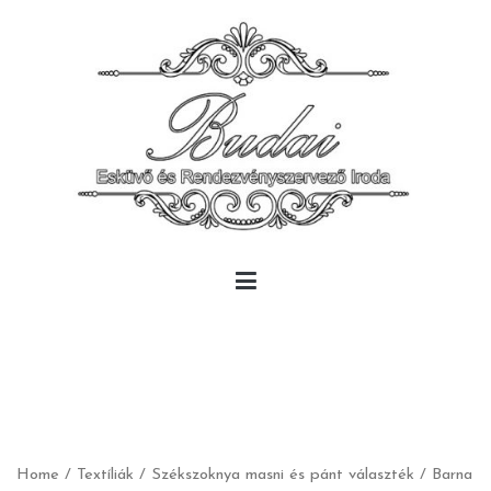
Skip
to
content
Budai Rendezvény
Budai Rendezvény
Home
/
Textíliák
/
Székszoknya masni és pánt választék
/ Barna