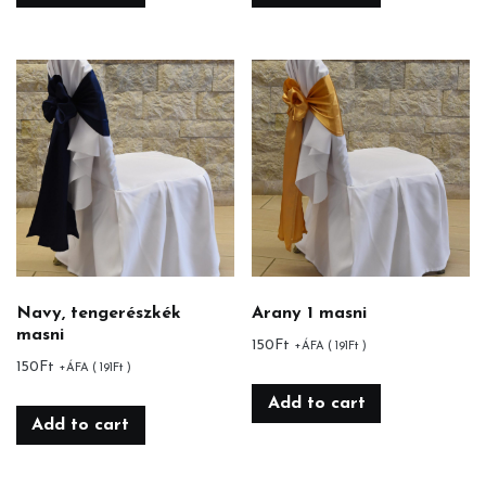
Navy, tengerészkék
Arany 1 masni
masni
150
Ft
+ÁFA (
191
Ft
)
150
Ft
+ÁFA (
191
Ft
)
Add to cart
Add to cart