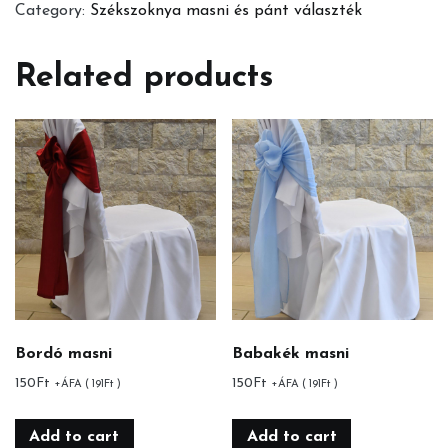
Category:
Székszoknya masni és pánt választék
quantity
Related products
Bordó masni
Babakék masni
150
Ft
150
Ft
+ÁFA (
191
Ft
)
+ÁFA (
191
Ft
)
Add to cart
Add to cart