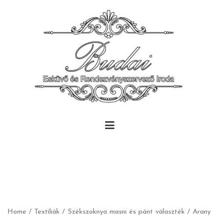
Skip
to
content
Budai Rendezvény
Budai Rendezvény
Home
/
Textíliák
/
Székszoknya masni és pánt választék
/ Arany