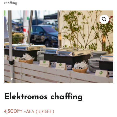
chaffing
Elektromos chaffing
4,500
Ft
+ÁFA (
5,715
Ft
)