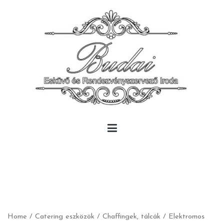
Skip
to
content
Budai Rendezvény
Budai Rendezvény
Home
/
Catering eszközök
/
Chaffingek, tálcák
/ Elektromos