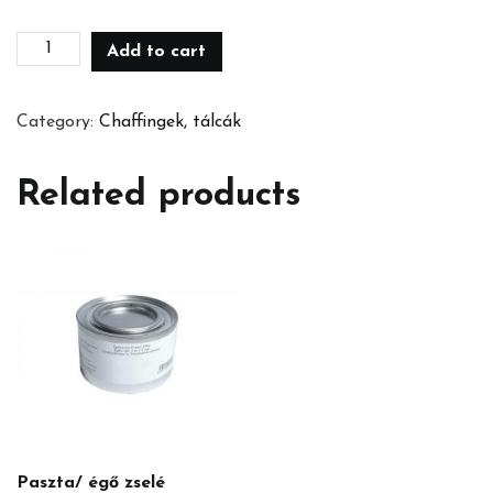
Elektromos
Add to cart
chaffing
quantity
Category:
Chaffingek, tálcák
Related products
Paszta/ égő zselé