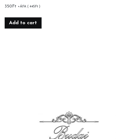
350
Ft
+ÁFA (
445
Ft
)
Add to cart