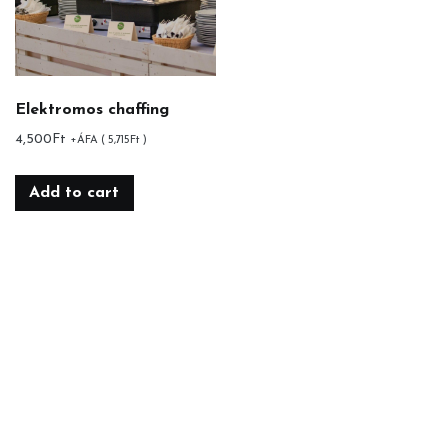
Elektromos chaffing
4,500
Ft
+ÁFA (
5,715
Ft
)
Add to cart