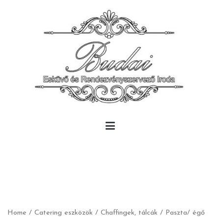
Skip
to
content
Budai Rendezvény
Budai Rendezvény
Home
/
Catering eszközök
/
Chaffingek, tálcák
/ Paszta/ égő