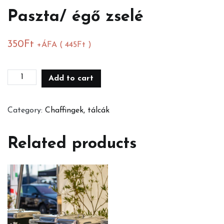
Paszta/ égő zselé
350
Ft
+ÁFA (
445
Ft
)
Paszta/
Add to cart
égő
zselé
Category:
Chaffingek, tálcák
quantity
Related products