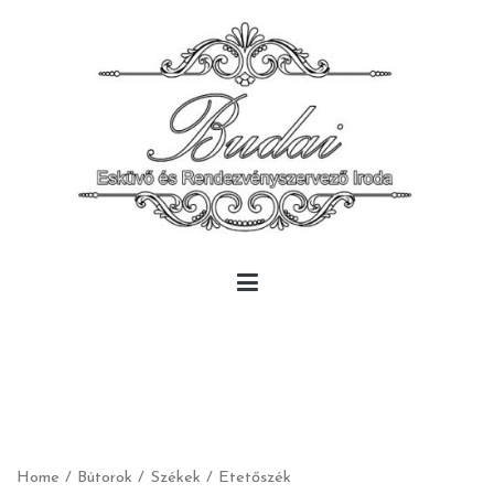
Skip
to
content
Budai Rendezvény
Budai Rendezvény
Home
/
Bútorok
/
Székek
/ Etetőszék