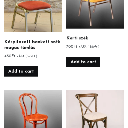
Kerti szék
Kárpitozott bankett szék
700
Ft
magas támlás
+ÁFA (
889
Ft
)
450
Ft
+ÁFA (
572
Ft
)
Add to cart
Add to cart