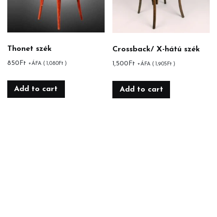
Thonet szék
Crossback/ X-hátú szék
850
Ft
1,500
Ft
+ÁFA (
1,080
Ft
)
+ÁFA (
1,905
Ft
)
Add to cart
Add to cart