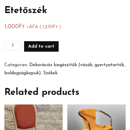
Etetőszék
1,000
Ft
+ÁFA (
1,270
Ft
)
Etetőszék
Add to cart
quantity
Categories:
Dekorációs kiegészítők (vázák, gyertyatartók,
boldogságkapuk)
,
Székek
Related products