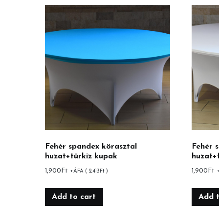
Fehér spandex körasztal
Fehér 
huzat+türkiz kupak
huzat+
1,900
Ft
1,900
Ft
+ÁFA (
2,413
Ft
)
Add to cart
Add t