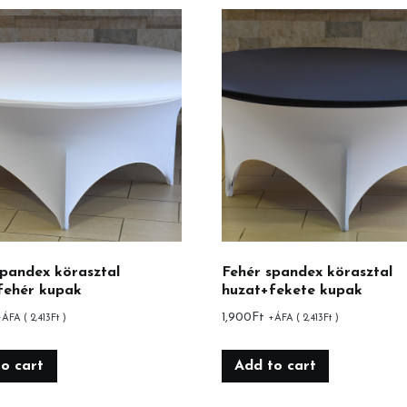
spandex körasztal
Fehér spandex körasztal
fehér kupak
huzat+fekete kupak
1,900
Ft
+ÁFA (
2,413
Ft
)
+ÁFA (
2,413
Ft
)
o cart
Add to cart