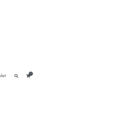
0
lat