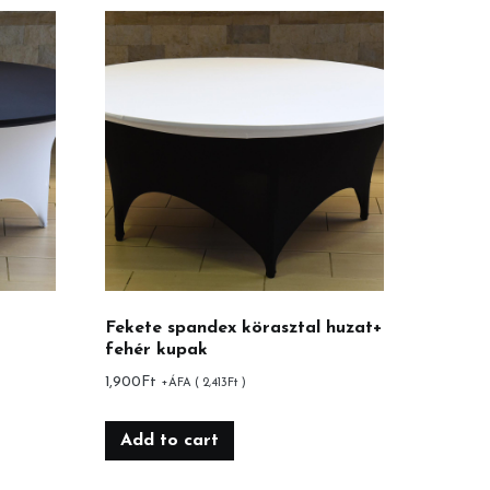
Fekete spandex körasztal huzat+
fehér kupak
1,900
Ft
+ÁFA (
2,413
Ft
)
Add to cart