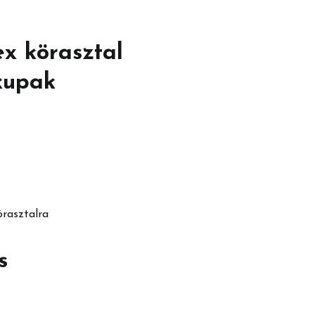
x körasztal
kupak
rasztalra
s