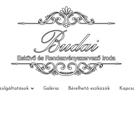
Budai Rendezvény
Budai Rendezvény
zolgáltatások
Galéria
Bérelhető eszközök
Kapcso