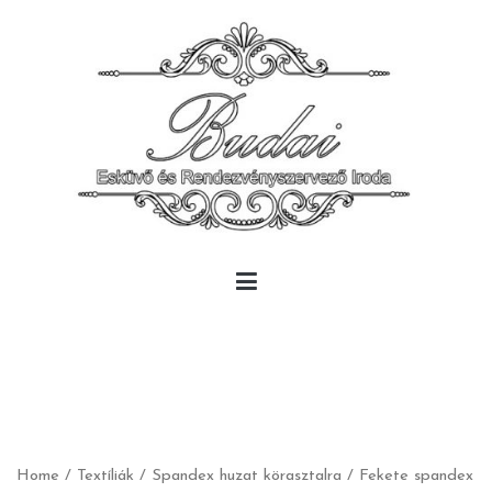
Skip
to
content
Budai Rendezvény
Budai Rendezvény
Home
/
Textíliák
/
Spandex huzat körasztalra
/ Fekete spandex