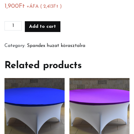
1,900
Ft
+ÁFA (
2,413
Ft
)
Fekete
Add to cart
spandex
körasztal
Category:
Spandex huzat körasztalra
huzat+
fehér
Related products
kupak
quantity