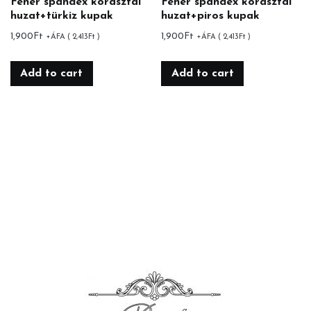
Fehér spandex körasztal
Fehér spandex körasztal
huzat+türkiz kupak
huzat+piros kupak
1,900
Ft
1,900
Ft
+ÁFA (
2,413
Ft
)
+ÁFA (
2,413
Ft
)
Add to cart
Add to cart