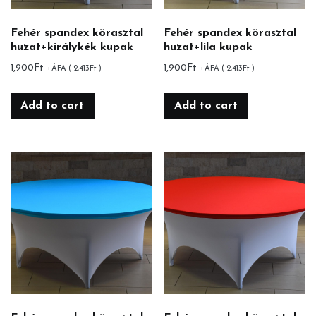
Fehér spandex körasztal
Fehér spandex körasztal
huzat+királykék kupak
huzat+lila kupak
1,900
Ft
1,900
Ft
+ÁFA (
2,413
Ft
)
+ÁFA (
2,413
Ft
)
Add to cart
Add to cart