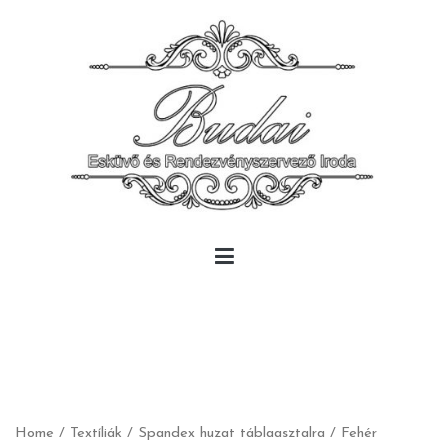
Skip
to
content
Budai Rendezvény
Budai Rendezvény
Home
/
Textíliák
/
Spandex huzat táblaasztalra
/ Fehér