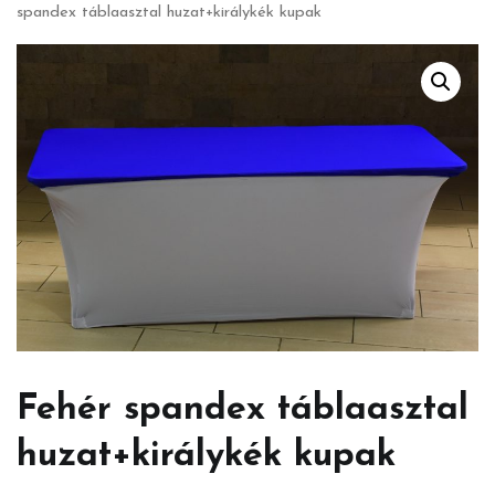
spandex táblaasztal huzat+királykék kupak
Fehér spandex táblaasztal
huzat+királykék kupak