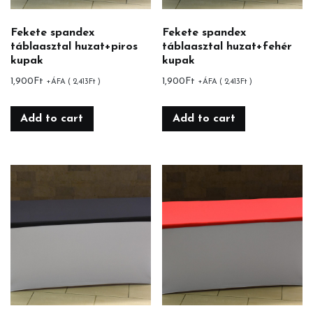
Fekete spandex
Fekete spandex
táblaasztal huzat+piros
táblaasztal huzat+fehér
kupak
kupak
1,900
Ft
1,900
Ft
+ÁFA (
2,413
Ft
)
+ÁFA (
2,413
Ft
)
Add to cart
Add to cart