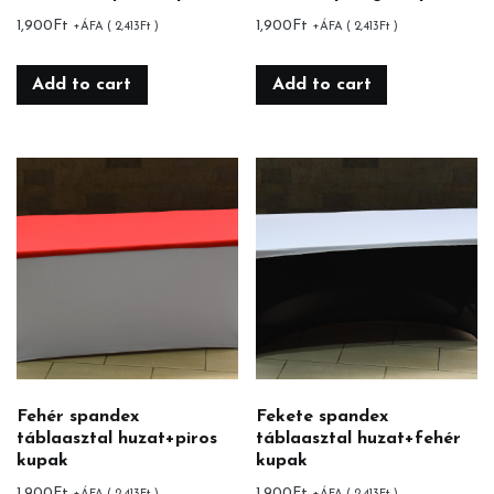
1,900
Ft
1,900
Ft
+ÁFA (
2,413
Ft
)
+ÁFA (
2,413
Ft
)
Add to cart
Add to cart
Fehér spandex
Fekete spandex
táblaasztal huzat+piros
táblaasztal huzat+fehér
kupak
kupak
1,900
Ft
1,900
Ft