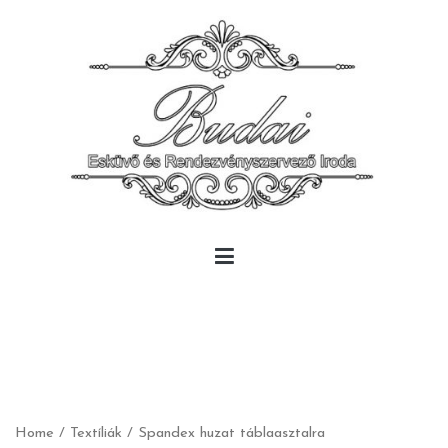
Skip
to
content
Budai Rendezvény
Budai Rendezvény
Home
/
Textíliák
/ Spandex huzat táblaasztalra