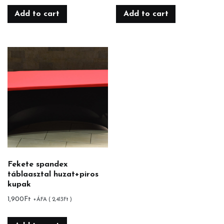
Add to cart
Add to cart
Fekete spandex
táblaasztal huzat+piros
kupak
1,900
Ft
+ÁFA (
2,413
Ft
)