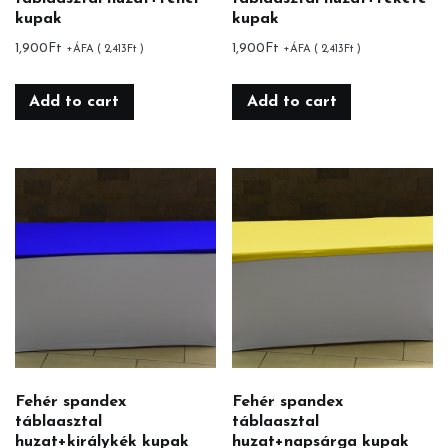
kupak
kupak
1,900
Ft
1,900
Ft
+ÁFA (
2,413
Ft
)
+ÁFA (
2,413
Ft
)
Add to cart
Add to cart
Fehér spandex
Fehér spandex
táblaasztal
táblaasztal
huzat+királykék kupak
huzat+napsárga kupak