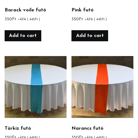
Barack voile futó
Pink futó
350
Ft
350
Ft
+ÁFA (
445
Ft
)
+ÁFA (
445
Ft
)
Add to cart
Add to cart
Türkiz futó
Narancs futó
350
Ft
350
Ft
+ÁFA (
445
Ft
)
+ÁFA (
445
Ft
)