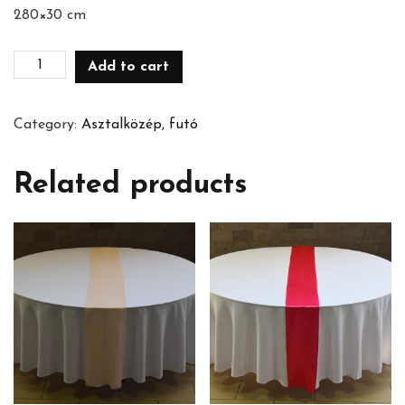
280×30 cm
Grafit
Add to cart
szürke
futó
Category:
Asztalközép, futó
quantity
Related products