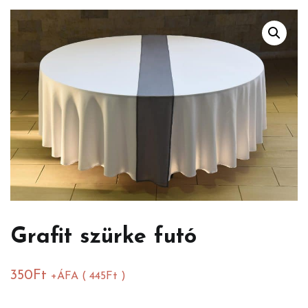
Grafit szürke futó
350
Ft
+ÁFA (
445
Ft
)