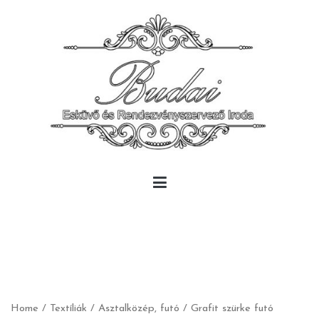
Skip
to
content
Budai Rendezvény
Budai Rendezvény
Home
/
Textíliák
/
Asztalközép, futó
/ Grafit szürke futó