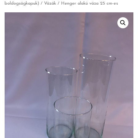
boldogságkapuk)
/
Vázák
/ Henger alakú váza 25 cm-es