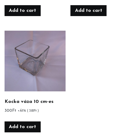
Add to cart
Add to cart
Kocka váza 10 cm-es
300
Ft
+ÁFA (
381
Ft
)
Add to cart