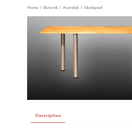
Home
/
Bútorok
/
Asztalok
/ Iskolapad
Description