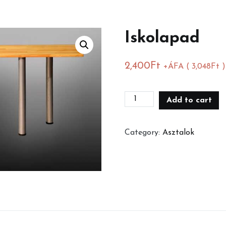
Iskolapad
2,400
Ft
+ÁFA (
3,048
Ft
)
Iskolapad
Add to cart
quantity
Category:
Asztalok