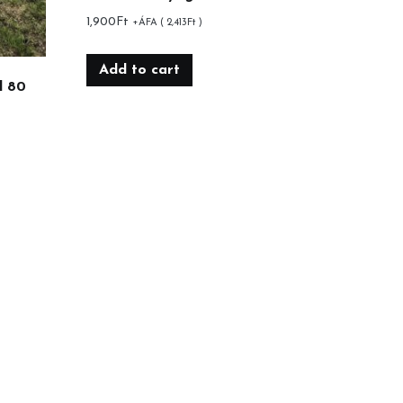
1,900
Ft
+ÁFA (
2,413
Ft
)
Add to cart
l 80