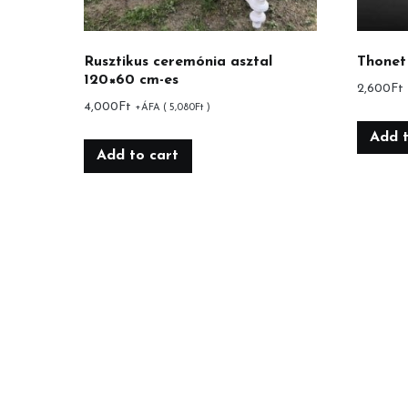
Rusztikus ceremónia asztal
Thonet
120×60 cm-es
2,600
Ft
4,000
Ft
+ÁFA (
5,080
Ft
)
Add t
Add to cart