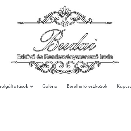
Budai Rendezvény
Budai Rendezvény
zolgáltatások
Galéria
Bérelhető eszközök
Kapcso