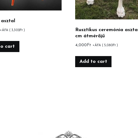
 asztal
Rusztikus ceremónia aszta
+ÁFA (
3,302
Ft
)
cm átmérőjű
4,000
Ft
+ÁFA (
5,080
Ft
)
o cart
Add to cart