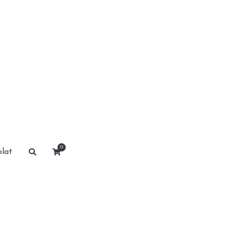
0
lat