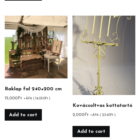
Raklap fal 240×200 cm
15,000
Ft
+ÁFA (
19,050
Ft
)
Kovácsoltvas kottatartó
Add to cart
2,000
Ft
+ÁFA (
2,540
Ft
)
Add to cart