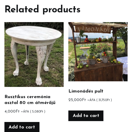
quantity
Related products
Limonádés pult
Rusztikus ceremónia
25,000
Ft
+ÁFA (
31,750
Ft
)
asztal 80 cm átmérőjű
4,000
Ft
+ÁFA (
5,080
Ft
)
Add to cart
Add to cart