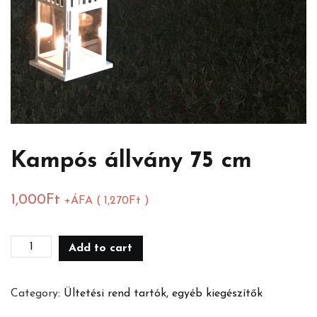
Kampós állvány 75 cm
1,000
Ft
+ÁFA (
1,270
Ft
)
Kampós
Add to cart
állvány
75
Category:
Ültetési rend tartók, egyéb kiegészítők
cm