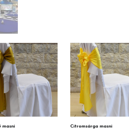
3 masni
Citromsárga masni