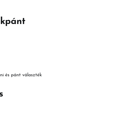
ékpánt
i és pánt választék
s