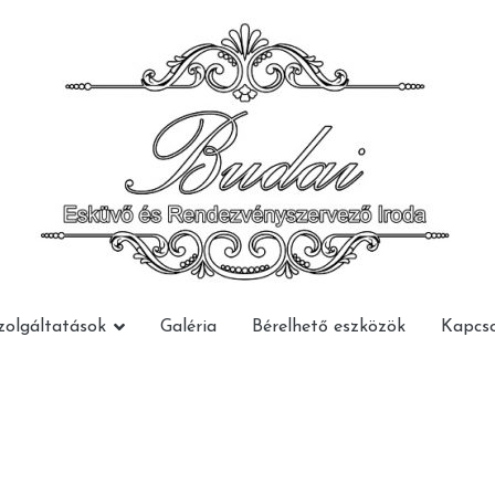
Budai Rendezvény
Budai Rendezvény
zolgáltatások
Galéria
Bérelhető eszközök
Kapcso