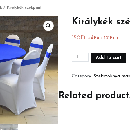
ék
/ Királykék székpánt
Királykék sz
150
Ft
+ÁFA (
191
Ft
)
Királykék
Add to cart
székpánt
quantity
Category:
Székszoknya masn
Related product