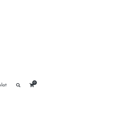
0
lat