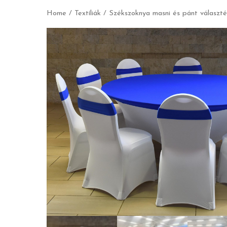
Home
/
Textíliák
/
Székszoknya masni és pánt választ