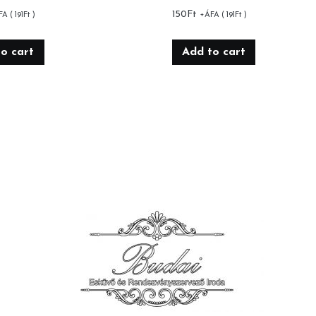
150
Ft
FA (
191
Ft
)
+ÁFA (
191
Ft
)
o cart
Add to cart