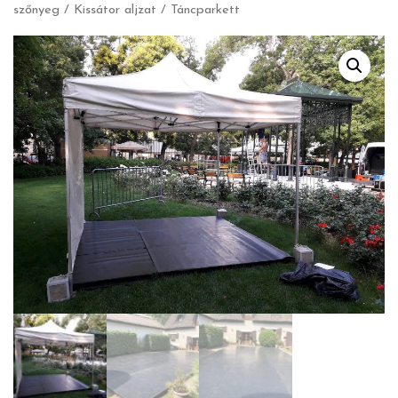
szőnyeg
/ Kissátor aljzat / Táncparkett