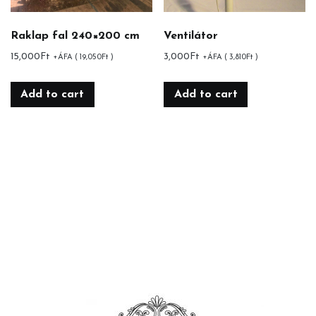
Raklap fal 240×200 cm
Ventilátor
15,000
Ft
3,000
Ft
+ÁFA (
19,050
Ft
)
+ÁFA (
3,810
Ft
)
Add to cart
Add to cart