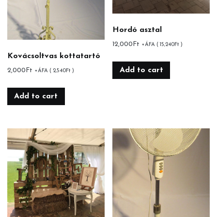
Hordó asztal
12,000
Ft
+ÁFA (
15,240
Ft
)
Kovácsoltvas kottatartó
Add to cart
2,000
Ft
+ÁFA (
2,540
Ft
)
Add to cart