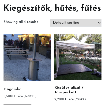
Kiegészítők, hűtés, fűtés
Showing all 4 results
Kissátor aljzat /
Hőgomba
Táncparkett
11,500
Ft
+ÁFA (
14,605
Ft
)
2,200
Ft
+ÁFA (
2,794
Ft
)