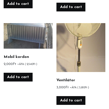
Add to cart
Add to cart
Mobil kordon
2,000
Ft
+ÁFA (
2,540
Ft
)
Add to cart
Ventilátor
3,000
Ft
+ÁFA (
3,810
Ft
)
Add to cart