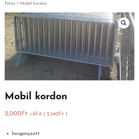
fűtés
/ Mobil kordon
Mobil kordon
2,000
Ft
+ÁFA (
2,540
Ft
)
horganyzott