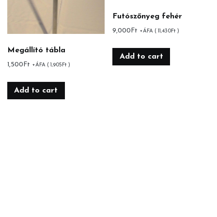
Futószőnyeg fehér
9,000
Ft
+ÁFA (
11,430
Ft
)
Megállító tábla
Add to cart
1,500
Ft
+ÁFA (
1,905
Ft
)
Add to cart