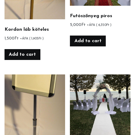
Futószőnyeg piros
5,000
Ft
+ÁFA (
6,350
Ft
)
Kordon láb köteles
1,500
Ft
+ÁFA (
1,905
Ft
)
Add to cart
Add to cart