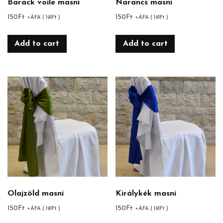
Barack voile masni
Narancs masni
150
Ft
150
Ft
+ÁFA (
191
Ft
)
+ÁFA (
191
Ft
)
Add to cart
Add to cart
Olajzöld masni
Királykék masni
150
Ft
150
Ft
+ÁFA (
191
Ft
)
+ÁFA (
191
Ft
)