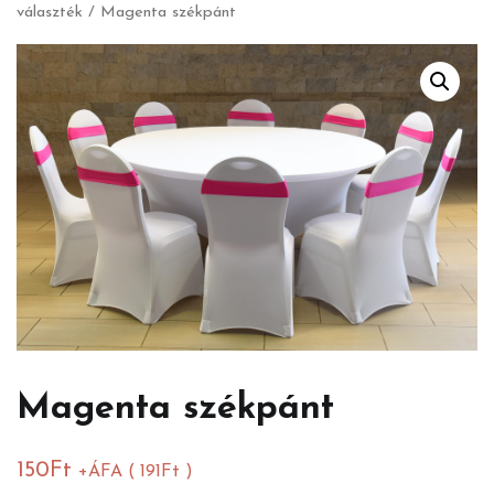
választék
/ Magenta székpánt
Magenta székpánt
150
Ft
+ÁFA (
191
Ft
)