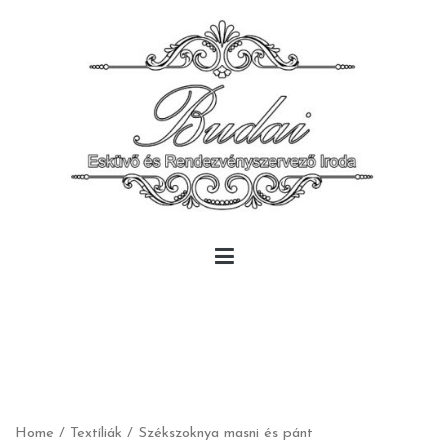
Skip
to
content
Budai Rendezvény
Budai Rendezvény
Home
/
Textíliák
/
Székszoknya masni és pánt