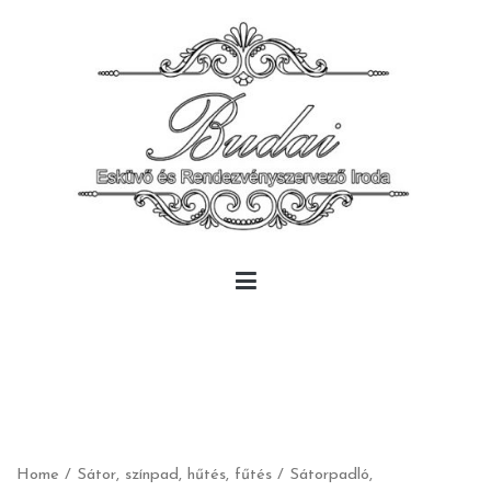
Skip
to
content
Budai Rendezvény
Budai Rendezvény
Home
/
Sátor, színpad, hűtés, fűtés
/
Sátorpadló,