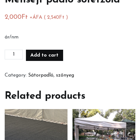
Méhsejt padló sötétzöld
2,000
Ft
+ÁFA (
2,540
Ft
)
ár/nm
Méhsejt
Add to cart
padló
sötétzöld
Category:
Sátorpadló, szőnyeg
quantity
Related products