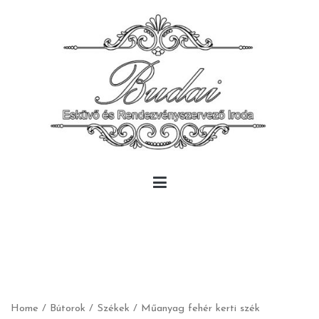
Skip
to
content
Budai Rendezvény
Budai Rendezvény
Home
/
Bútorok
/
Székek
/ Műanyag fehér kerti szék