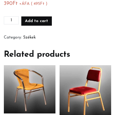
390
Ft
+ÁFA (
495
Ft
)
Műanyag
Add to cart
fehér
kerti
Category:
Székek
szék
quantity
Related products