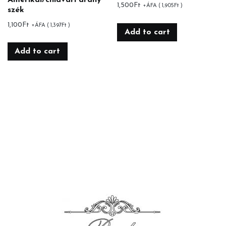
1,500
Ft
+ÁFA (
1,905
Ft
)
szék
1,100
Ft
+ÁFA (
1,397
Ft
)
Add to cart
Add to cart