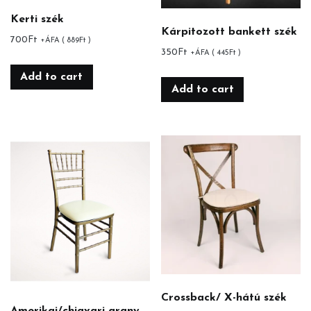
Kerti szék
Kárpitozott bankett szék
700
Ft
+ÁFA (
889
Ft
)
350
Ft
+ÁFA (
445
Ft
)
Add to cart
Add to cart
Crossback/ X-hátú szék
Amerikai/chiavari arany