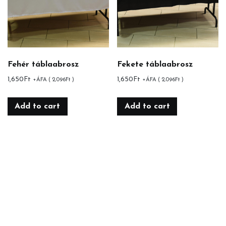
Fehér táblaabrosz
Fekete táblaabrosz
1,650
Ft
1,650
Ft
+ÁFA (
2,096
Ft
)
+ÁFA (
2,096
Ft
)
Add to cart
Add to cart