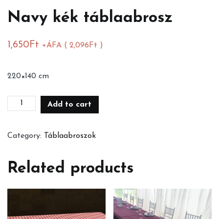
Navy kék táblaabrosz
1,650
Ft
+ÁFA (
2,096
Ft
)
220×140 cm
Navy
Add to cart
kék
táblaabrosz
Category:
Táblaabroszok
quantity
Related products