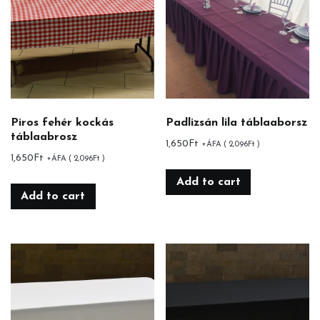
Piros fehér kockás
Padlizsán lila táblaaborsz
táblaabrosz
1,650
Ft
+ÁFA (
2,096
Ft
)
1,650
Ft
+ÁFA (
2,096
Ft
)
Add to cart
Add to cart