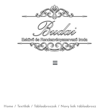
Skip
to
content
Budai Rendezvény
Budai Rendezvény
Home
/
Textíliák
/
Táblaabroszok
/ Navy kék táblaabrosz