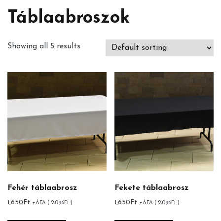
Táblaabroszok
Showing all 5 results
Fehér táblaabrosz
Fekete táblaabrosz
1,650
Ft
1,650
Ft
+ÁFA (
2,096
Ft
)
+ÁFA (
2,096
Ft
)