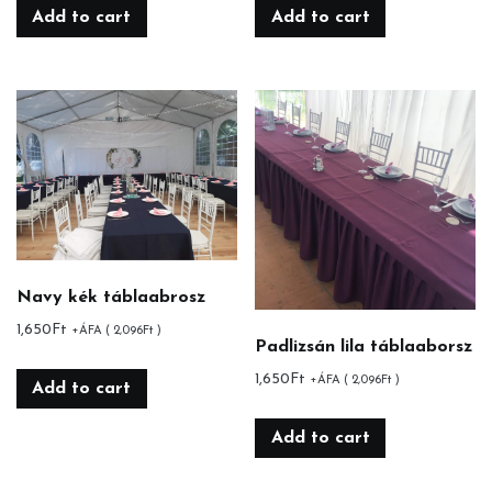
Add to cart
Add to cart
Navy kék táblaabrosz
1,650
Ft
+ÁFA (
2,096
Ft
)
Padlizsán lila táblaaborsz
1,650
Ft
+ÁFA (
2,096
Ft
)
Add to cart
Add to cart