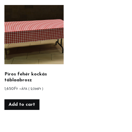
Piros fehér kockás
táblaabrosz
1,650
Ft
+ÁFA (
2,096
Ft
)
Add to cart