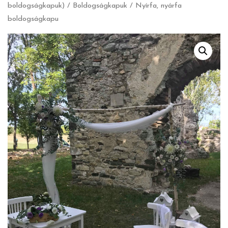
boldogságkapuk)
/
Boldogságkapuk
/ Nyírfa, nyárfa
boldogságkapu