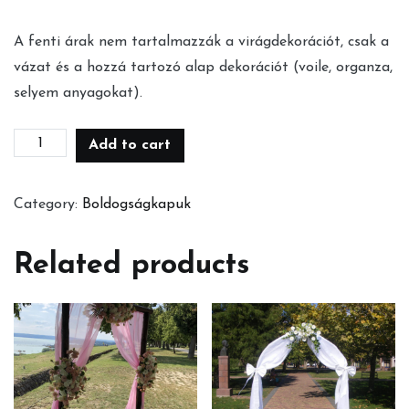
A fenti árak nem tartalmazzák a virágdekorációt, csak a
vázat és a hozzá tartozó alap dekorációt (voile, organza,
selyem anyagokat).
Nyírfa,
Add to cart
nyárfa
boldogságkapu
Category:
Boldogságkapuk
quantity
Related products