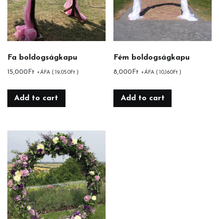
Fa boldogságkapu
Fém boldogságkapu
15,000
Ft
8,000
Ft
+ÁFA (
19,050
Ft
)
+ÁFA (
10,160
Ft
)
Add to cart
Add to cart