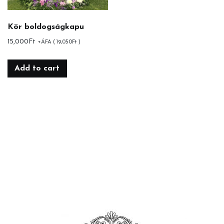
Kör boldogságkapu
15,000
Ft
+ÁFA (
19,050
Ft
)
Add to cart