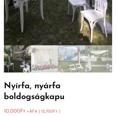
Nyírfa, nyárfa
boldogságkapu
10,000
Ft
+ÁFA (
12,700
Ft
)