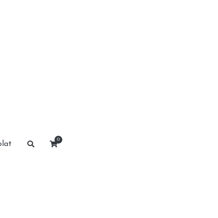
0
lat