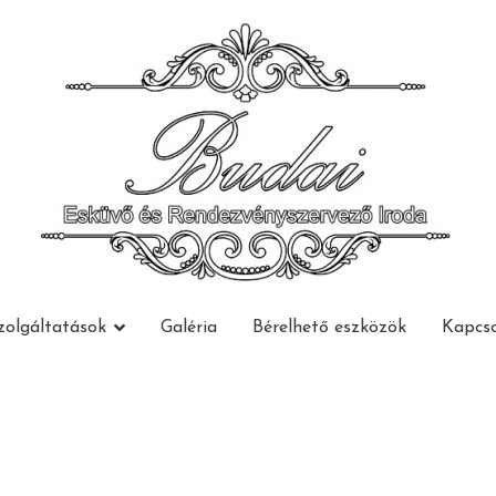
Budai Rendezvény
Budai Rendezvény
zolgáltatások
Galéria
Bérelhető eszközök
Kapcso