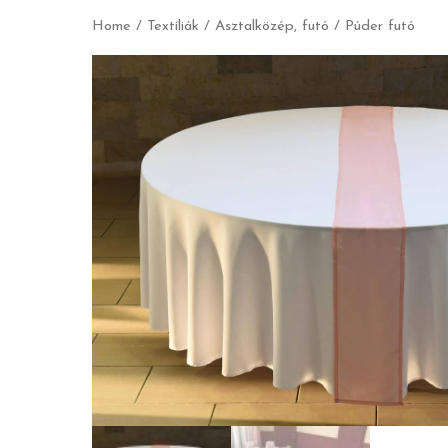
Home
/
Textíliák
/
Asztalközép, futó
/ Púder futó