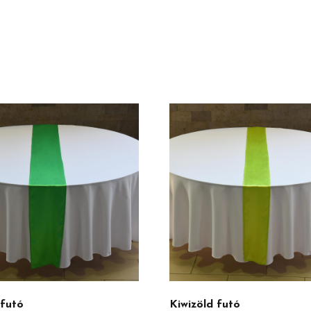
 futó
Kiwizöld futó