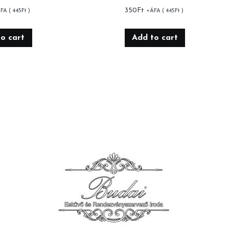
350
Ft
FA (
445
Ft
)
+ÁFA (
445
Ft
)
o cart
Add to cart