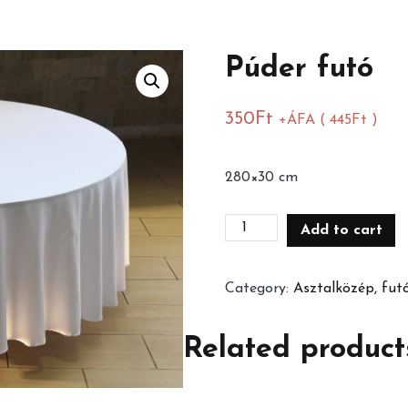
Púder futó
350
Ft
+ÁFA (
445
Ft
)
280×30 cm
Púder
Add to cart
futó
quantity
Category:
Asztalközép, fut
Related product