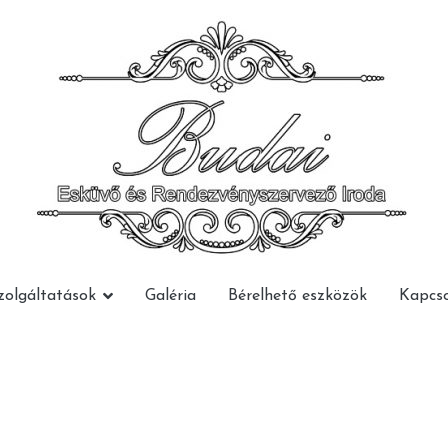
Budai Rendezvény
Budai Rendezvény
zolgáltatások
Galéria
Bérelhető eszközök
Kapcso