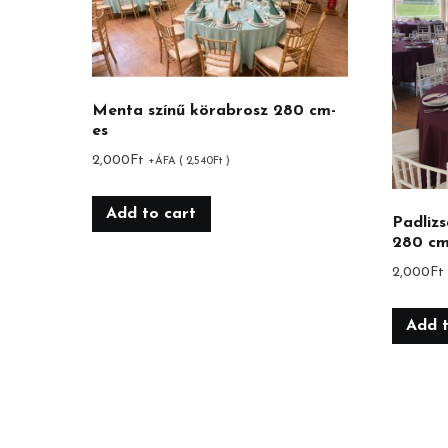
Menta színű körabrosz 280 cm-
es
2,000
Ft
+ÁFA (
2,540
Ft
)
Add to cart
Padlizs
280 cm
2,000
Ft
Add t