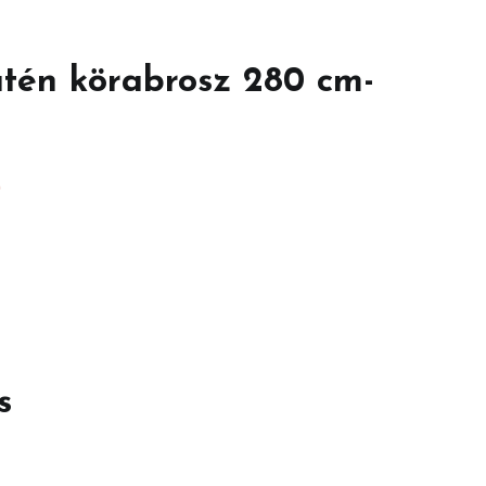
atén körabrosz 280 cm-
)
s