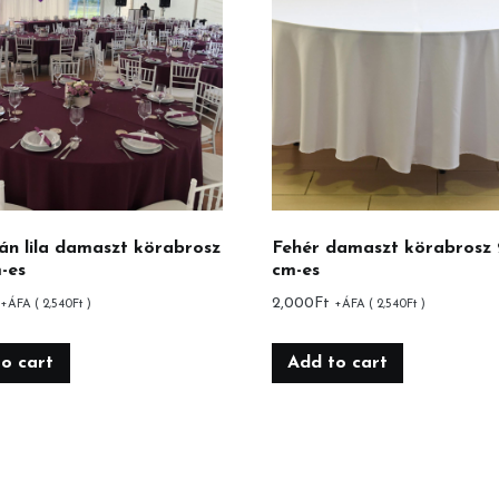
án lila damaszt körabrosz
Fehér damaszt körabrosz
-es
cm-es
2,000
Ft
+ÁFA (
2,540
Ft
)
+ÁFA (
2,540
Ft
)
o cart
Add to cart