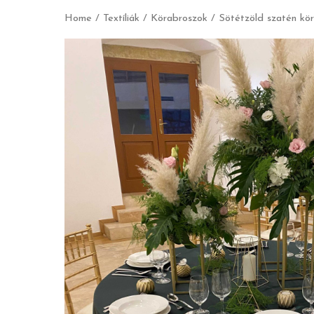
Home
/
Textíliák
/
Körabroszok
/ Sötétzöld szatén kö