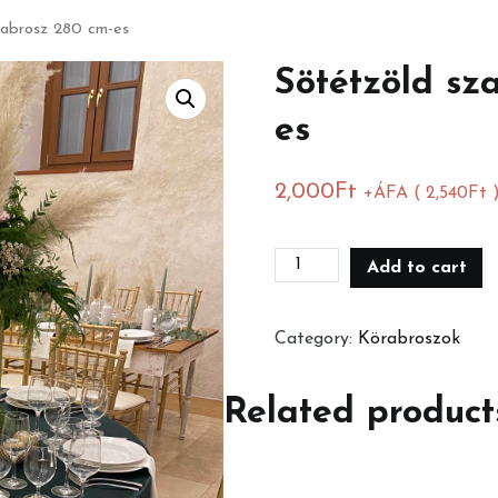
rabrosz 280 cm-es
Sötétzöld sz
es
2,000
Ft
+ÁFA (
2,540
Ft
Sötétzöld
Add to cart
szatén
körabrosz
Category:
Körabroszok
280
cm-
Related product
es
quantity