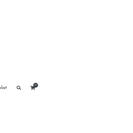
0
lat