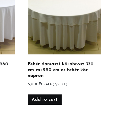
 280
Fehér damaszt körabrosz 330
cm-es+220 cm-es fehér kör
napron
5,000
Ft
+ÁFA (
6,350
Ft
)
Add to cart