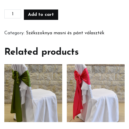
Zsákvászon
Add to cart
masni
quantity
Category:
Székszoknya masni és pánt választék
Related products