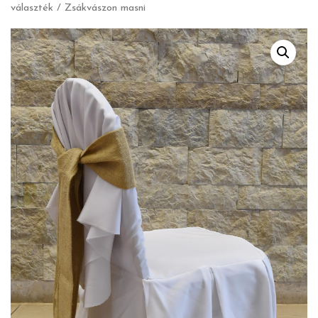
választék
/ Zsákvászon masni