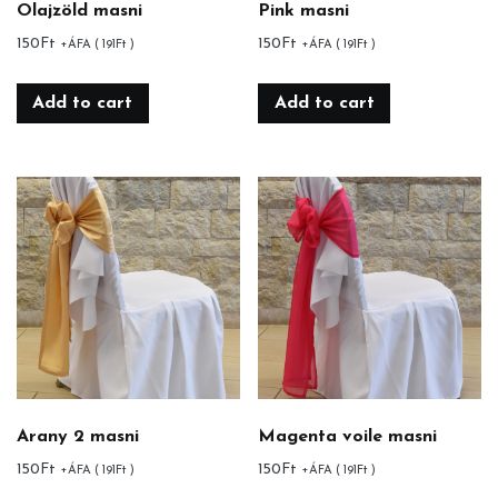
Olajzöld masni
Pink masni
150
Ft
150
Ft
+ÁFA (
191
Ft
)
+ÁFA (
191
Ft
)
Add to cart
Add to cart
Arany 2 masni
Magenta voile masni
150
Ft
150
Ft
+ÁFA (
191
Ft
)
+ÁFA (
191
Ft
)