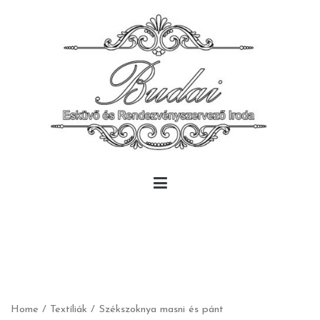
Skip
to
content
Budai Rendezvény
Budai Rendezvény
Home
/
Textíliák
/
Székszoknya masni és pánt