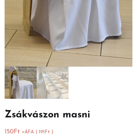
Zsákvászon masni
150
Ft
+ÁFA (
191
Ft
)