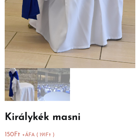
Királykék masni
150
Ft
+ÁFA (
191
Ft
)