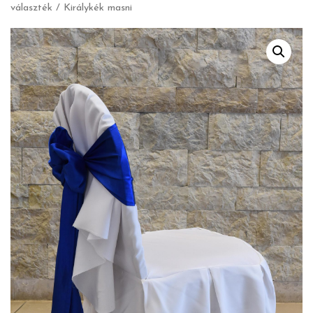
választék
/ Királykék masni