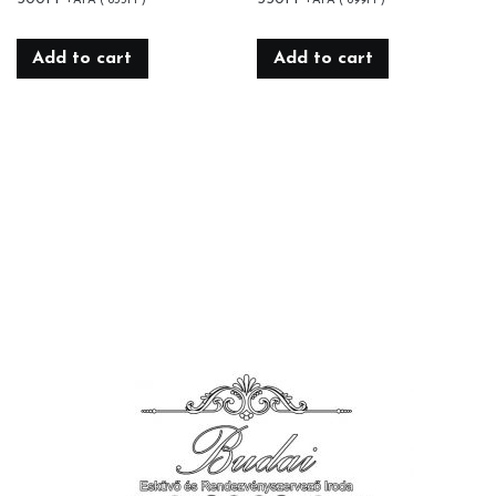
+ÁFA (
635
Ft
)
+ÁFA (
699
Ft
)
Add to cart
Add to cart