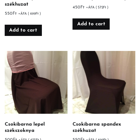
székhuzat
450
Ft
+ÁFA (
572
Ft
)
550
Ft
+ÁFA (
699
Ft
)
Add to cart
Add to cart
Csokibarna lepel
Csokibarna spandex
székszoknya
székhuzat
500
Ft
550
Ft