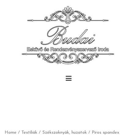
Skip
to
content
Budai Rendezvény
Budai Rendezvény
Home
/
Textíliák
/
Székszoknyák, huzatok
/ Piros spandex