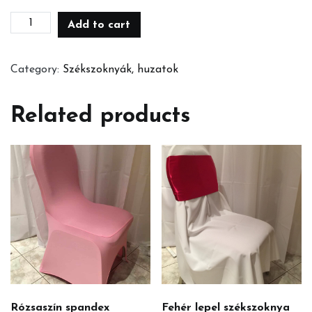
Piros
Add to cart
spandex
székhuzat
Category:
Székszoknyák, huzatok
quantity
Related products
Rózsaszín spandex
Fehér lepel székszoknya