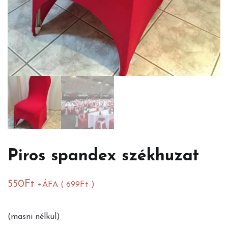
Piros spandex székhuzat
550
Ft
+ÁFA (
699
Ft
)
(masni nélkül)